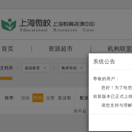
首页
资源超市
机构联
系统公告
文档库
>
>
>
基础教育
教师培训
三级分类
尊敬的用户：
您好！为了给
前新版本已正式上线
排序:
综合
时间
点赞
配送数
配送:
可配送
不可配送
请您支持与理
对不起，没有相关的课程。