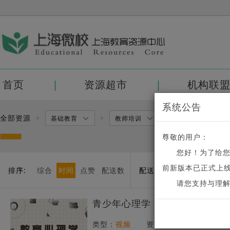
首页
资源超市
机构联
系统公告
全部资源
>
>
>
基础教育
教师培训
三级分类
尊敬的用户：
您好！为了给
前新版本已正式上线
排序:
综合
时间
点赞
配送数
配送:
可配送
不可配送
请您支持与理
青少年心理学（教育心理学）
类型：
视频
资源数量：
64